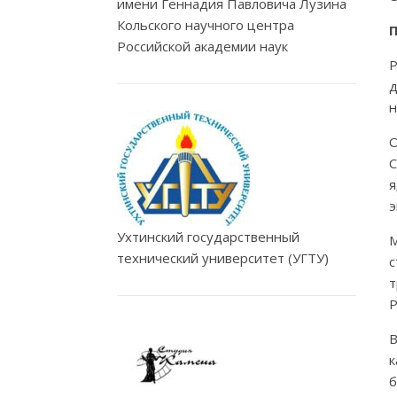
имени Геннадия Павловича Лузина
Кольского научного центра
Российской академии наук
Р
д
н
С
я
э
Ухтинский государственный
технический университет (УГТУ)
с
т
Р
В
к
б