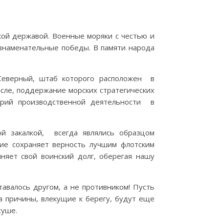
кой державой. Военные моряки с честью и
знаменательные победы. В памяти народа
еверный, штаб которого расположен в
сле, поддержание морских стратегических
орий производственной деятельности в
 закалкой, всегда являлись образцом
ние сохраняет верность лучшим флотским
лняет свой воинский долг, оберегая нашу
авалось другом, а не противником! Пусть
а причины, влекущие к берегу, будут еще
суше.