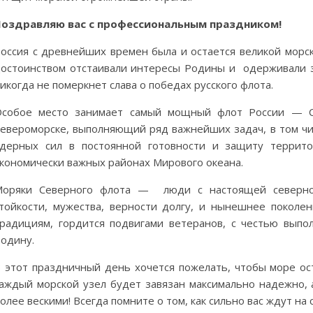
Поздравляю вас с профессиональным праздником!
оссия с древнейших времен была и остается великой морс
остоинством отстаивали интересы Родины и одерживали 
икогда не померкнет слава о победах русского флота.
Особое место занимает самый мощный флот России — С
евероморске, выполняющий ряд важнейших задач, в том чи
дерных сил в постоянной готовности и защиту террит
кономически важных районах Мирового океана.
Моряки Северного флота — люди с настоящей северной
тойкости, мужества, верности долгу, и нынешнее поколе
радициям, гордится подвигами ветеранов, с честью выпо
одину.
 этот праздничный день хочется пожелать, чтобы море ост
аждый морской узел будет завязан максимально надежно, 
олее вескими! Всегда помните о том, как сильно вас ждут на 