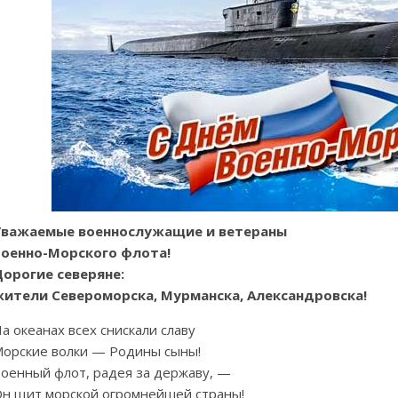
Уважаемые военнослужащие и ветераны
Военно-Морского флота!
орогие северяне:
ители Североморска, Мурманска, Александровска!
а океанах всех снискали славу
орские волки — Родины сыны!
оенный флот, радея за державу, —
н щит морской огромнейшей страны!